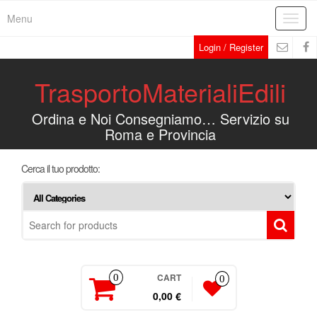
Menu
Toggl
navig
Login / Register
TrasportoMaterialiEdili
Ordina e Noi Consegniamo… Servizio su
Roma e Provincia
Cerca il tuo prodotto:
CART
0
0
0,00 €