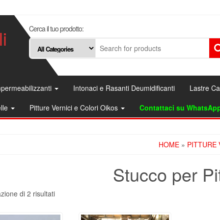
Cerca il tuo prodotto:
i
permeabilizzanti
Intonaci e Rasanti Deumidificanti
Lastre C
elle
Pitture Vernici e Colori Oikos
Contattaci su WhatsAp
HOME
»
PITTURE 
Stucco per Pit
zione di 2 risultati