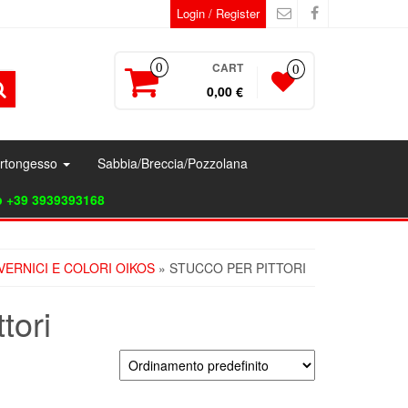
Login / Register
CART
0
0
0,00 €
artongesso
Sabbia/Breccia/Pozzolana
p +39 3939393168
VERNICI E COLORI OIKOS
» STUCCO PER PITTORI
tori