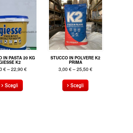
 IN PASTA 20 KG
STUCCO IN POLVERE K2
GIESSE K2
PRIMA
50
€
–
22,90
€
3,00
€
–
25,50
€
Questo
Questo
prodotto
prodotto
Scegli
Scegli
ha
ha
più
più
varianti.
varianti.
Le
Le
opzioni
opzioni
possono
possono
essere
essere
scelte
scelte