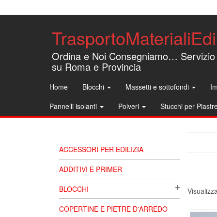
TrasportoMaterialiEdil
Ordina e Noi Consegniamo… Servizio
su Roma e Provincia
Home
Blocchi
Massetti e sottofondi
Im
Pannelli isolanti
Polveri
Stucchi per Piastr
ACCESSORI PER EDILIZIA
ADDITIVI E PRIMER
BLOCCHI
Visualizza
COPERTINE E PIETRE D'ARREDO