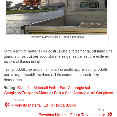
Trasporto Materiali Edili a Roma e Provincia
Oltre a fornire materiali da costruzione e ferramenta, offriamo una
gamma di servizi per soddisfare le esigenze del settore edile ed
essere al fianco dei clienti.
Tra i prodotti che proponiamo, sono molto apprezzati i prodotti
per la impermeabilizzazione e il risanamento calcestruzzo
deteriorato.
Tag:
Rivendita Materiali Edili a Sant'Ambrogio sul
Garigliano;Trasporto Materiali Edili a Sant'Ambrogio sul Garigliano
Previous:
Rivendita Materiali Edili a Rocca d’Arce
Next:
Rivendita Materiali Edili a Trevi nel Lazio