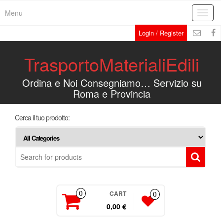
Menu
Toggl
navig
Login / Register
TrasportoMaterialiEdili
Ordina e Noi Consegniamo… Servizio su
Roma e Provincia
Cerca il tuo prodotto:
CART
0
0
0,00 €