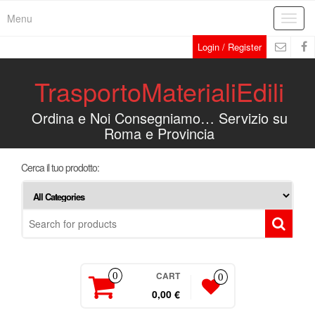
Menu
Toggl
navig
Login / Register
TrasportoMaterialiEdili
Ordina e Noi Consegniamo… Servizio su
Roma e Provincia
Cerca il tuo prodotto:
CART
0
0
0,00 €