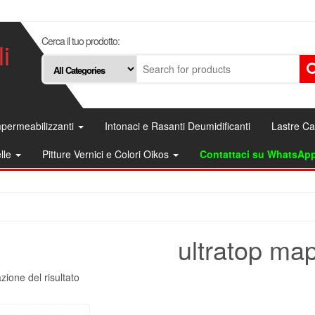
Cerca il tuo prodotto:
i
permeabilizzanti
Intonaci e Rasanti Deumidificanti
Lastre C
elle
Pitture Vernici e Colori Oikos
Contattaci su WhatsAp
ultratop map
zione del risultato