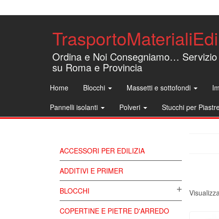
TrasportoMaterialiEdil
Ordina e Noi Consegniamo… Servizio
su Roma e Provincia
Home
Blocchi
Massetti e sottofondi
Im
Pannelli isolanti
Polveri
Stucchi per Piastr
ACCESSORI PER EDILIZIA
ADDITIVI E PRIMER
BLOCCHI
Visualizza
COPERTINE E PIETRE D'ARREDO