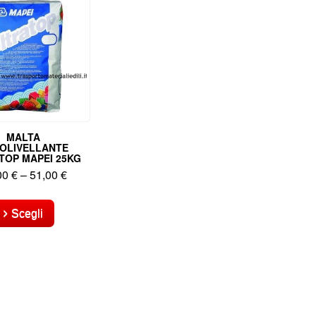
MALTA
OLIVELLANTE
TOP MAPEI 25KG
00
€
–
51,00
€
Questo
prodotto
Scegli
ha
più
varianti.
Le
opzioni
possono
essere