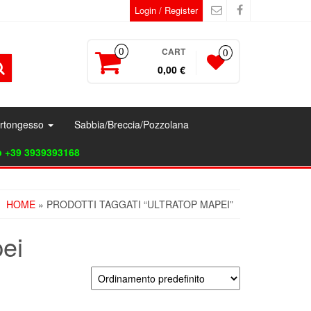
Login / Register
CART
0
0
0,00 €
artongesso
Sabbia/Breccia/Pozzolana
p +39 3939393168
HOME
» PRODOTTI TAGGATI “ULTRATOP MAPEI”
ei