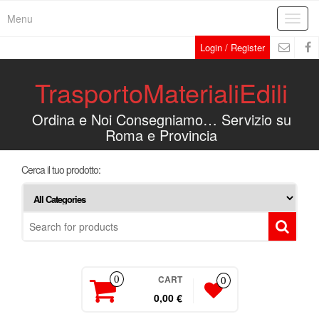
Menu
Toggl
navig
Login / Register
TrasportoMaterialiEdili
Ordina e Noi Consegniamo… Servizio su
Roma e Provincia
Cerca il tuo prodotto:
CART
0
0
0,00 €