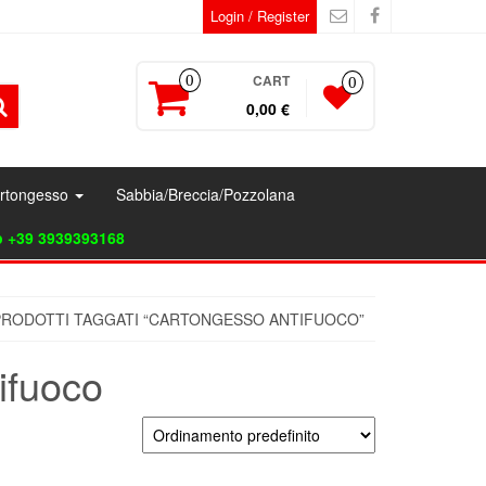
Login / Register
CART
0
0
0,00 €
artongesso
Sabbia/Breccia/Pozzolana
p +39 3939393168
PRODOTTI TAGGATI “CARTONGESSO ANTIFUOCO”
ifuoco