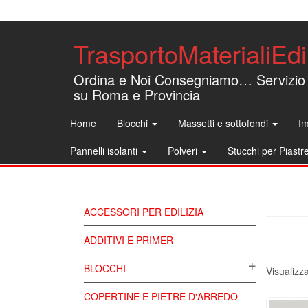
TrasportoMaterialiEdil
Ordina e Noi Consegniamo… Servizio
su Roma e Provincia
Home
Blocchi
Massetti e sottofondi
Im
Pannelli isolanti
Polveri
Stucchi per Piastr
ACCESSORI PER EDILIZIA
ADDITIVI E PRIMER
BLOCCHI
Visualizza
COPERTINE E PIETRE D'ARREDO