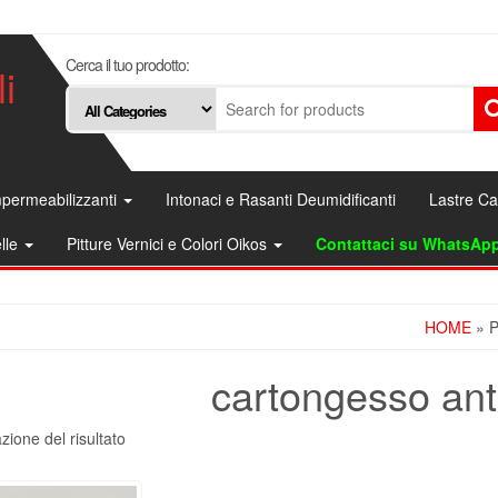
Cerca il tuo prodotto:
i
permeabilizzanti
Intonaci e Rasanti Deumidificanti
Lastre C
elle
Pitture Vernici e Colori Oikos
Contattaci su WhatsAp
HOME
» 
cartongesso ant
zione del risultato