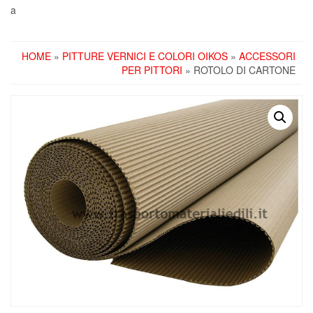
a
HOME
»
PITTURE VERNICI E COLORI OIKOS
»
ACCESSORI
PER PITTORI
» ROTOLO DI CARTONE