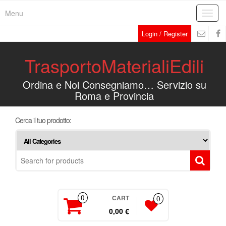
Menu
Toggl
navig
Login / Register
TrasportoMaterialiEdili
Ordina e Noi Consegniamo… Servizio su
Roma e Provincia
Cerca il tuo prodotto:
CART
0
0
0,00 €