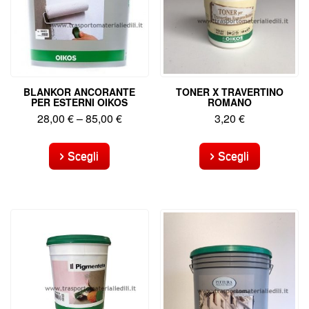
BLANKOR ANCORANTE
TONER X TRAVERTINO
PER ESTERNI OIKOS
ROMANO
28,00
€
–
85,00
€
3,20
€
Questo
Questo
prodotto
prodotto
Scegli
Scegli
ha
ha
più
più
varianti.
varianti.
Le
Le
opzioni
opzioni
possono
possono
essere
essere
scelte
scelte
nella
nella
pagina
pagina
del
del