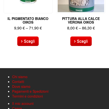
prodotto
prodotto
IL PIGMENTATO BIANCO
PITTURA ALLA CALCE
OIKOS
VERONA OIKOS
9,90
€
–
71,90
€
8,00
€
–
86,30
€
Questo
Questo
prodotto
prodotto
Scegli
Scegli
ha
ha
più
più
varianti.
varianti.
Le
Le
opzioni
opzioni
possono
possono
essere
essere
Chi siamo
scelte
scelte
Contatti
nella
nella
Dove siamo
pagina
pagina
Pagamenti e Spedizioni
del
del
Termini e condizioni
prodotto
prodotto
Il mio account
Cassa