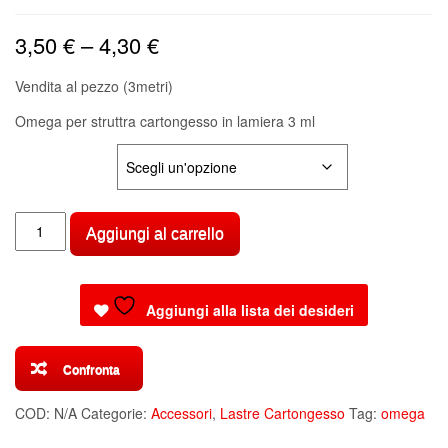
3,50
€
–
4,30
€
Vendita al pezzo (3metri)
Omega per struttra cartongesso in lamiera 3 ml
FORMATO
Omega
Aggiungi al carrello
per
struttura
cartongesso
Aggiungi alla lista dei desideri
3
ML
quantità
Confronta
COD:
N/A
Categorie:
Accessori
,
Lastre Cartongesso
Tag:
omega