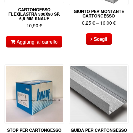
CARTONGESSO
GIUNTO PER MONTANTE
FLEXILASTRA 300X90 SP.
CARTONGESSO
6,5 MM KNAUF
0,25
€
–
16,00
€
10,90
€
Questo
prodotto
Scegli
Aggiungi al carrello
ha
più
varianti.
Le
opzioni
possono
essere
scelte
nella
pagina
del
prodotto
STOP PER CARTONGESSO
GUIDA PER CARTONGESSO