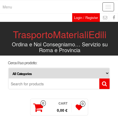
Menu
Toggl
navig
Login / Register
TrasportoMaterialiEdili
Ordina e Noi Consegniamo… Servizio su
Roma e Provincia
Cerca il tuo prodotto:
CART
0
0
0,00 €