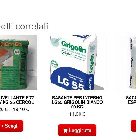
otti correlati
IVELLANTE F.77
RASANTE PER INTERNO
SAC
V KG 25 CERCOL
LG55 GRIGOLIN BIANCO
ES
20 KG
30
€
–
18,10
€
11,00
€
Questo
prodotto
Scegli
ha
Leggi tutto
più