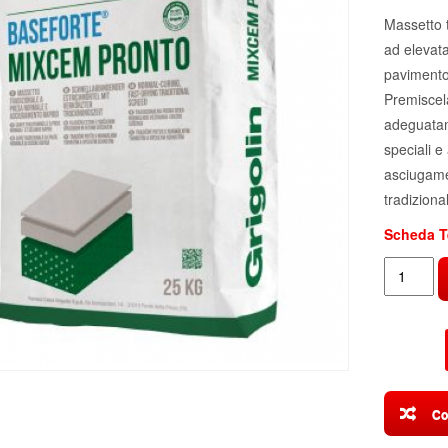
Massetto 
ad elevata
pavimento 
Premiscela
adeguatam
speciali e
asciugame
tradiziona
Scheda T
Massetto
PRONTO
MIXCEM
BASEFO
Grigolin
25kg
quantità
Co