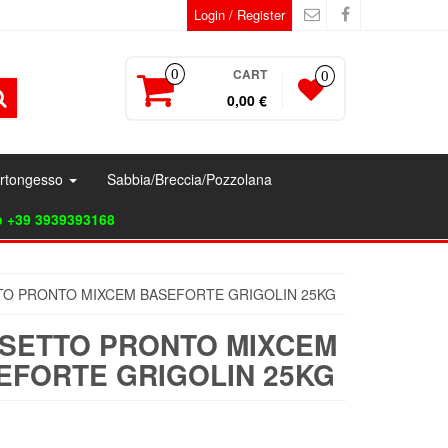
Login / Register
CART
0
0
0,00 €
artongesso
Sabbia/Breccia/Pozzolana
p +39 3939393168
O PRONTO MIXCEM BASEFORTE GRIGOLIN 25KG
SETTO PRONTO MIXCEM
EFORTE GRIGOLIN 25KG