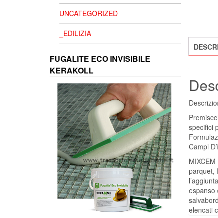
UNCATEGORIZED
_EDILIZIA
DESCR
FUGALITE ECO INVISIBILE
KERAKOLL
Desc
Descrizio
Premiscel
specifici
Formulazi
Campi D’
MIXCEM PR
parquet, 
l’aggiunt
espanso e
salvabord
elencati c