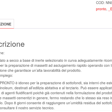
COD:
NN
pronto
,
_E
IZIONE
rizione
ne:
ato a secco a base di inerte selezionato in curva adeguatamente ricompo
 per la preparazione di massetti ad asciugamento rapido operando con t
one che garantisce un’alta lavorabilità del prodotto.
impiego:
ONTO è idoneo per la preparazione di sottofondi, sia interni che ester
linoleum, destinati all’edilizia abitativa e al terziario. Può essere appl
a di agenti fluidificanti poichè già contenuti nella formulazione del prod
 massetti cementizi in genere, fermo restando che lo stesso sia reso 
o. Dopo 8 giorni consente di raggiungere un’umidità residua del sottofon
onsultare il nostro servizio tecnico.