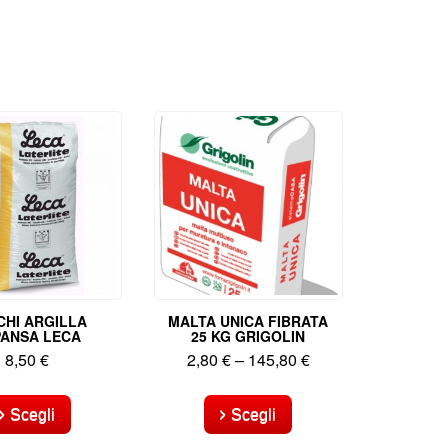
CHI ARGILLA
MALTA UNICA FIBRATA
PANSA LECA
25 KG GRIGOLIN
8,50
€
2,80
€
–
145,80
€
Questo
Questo
prodotto
prodotto
Scegli
Scegli
ha
ha
più
più