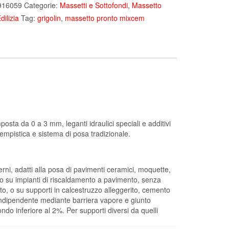
916059
Categorie:
Massetti e Sottofondi
,
Massetto
dilizia
Tag:
grigolin
,
massetto pronto mixcem
sta da 0 a 3 mm, leganti idraulici speciali e additivi
empistica e sistema di posa tradizionale.
ni, adatti alla posa di pavimenti ceramici, moquette,
icato su impianti di riscaldamento a pavimento, senza
otto, o su supporti in calcestruzzo alleggerito, cemento
indipendente mediante barriera vapore e giunto
do inferiore al 2%. Per supporti diversi da quelli