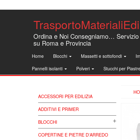
TrasportoMaterialiEdil
Ordina e Noi Consegniamo… Servizio
su Roma e Provincia
Home
Blocchi
Massetti e sottofondi
Im
Pannelli isolanti
Polveri
Stucchi per Piastr
HO
ACCESSORI PER EDILIZIA
ADDITIVI E PRIMER
BLOCCHI
COPERTINE E PIETRE D'ARREDO