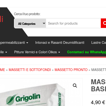
Cerca il tuo prodotto:
i
permeabilizzanti
Intonaci e Rasanti Deumidificanti
Lastre C
elle
Pitture Vernici e Colori Oikos
Contattaci su WhatsAp
ME
»
MASSETTI E SOTTOFONDI
»
MASSETTO PRONTO
» MASSETT
MAS
BAS
4,90
€