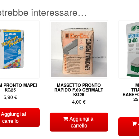
otrebbe interessare…
M PRONTO MAPEI
MASSETTO PRONTO
M
KG25
RAPIDO F.69 CERMALT
TR
KG25
BASEFO
5,90
€
25
4,00
€
Aggiungi al
Aggiungi al
carrello
carrello