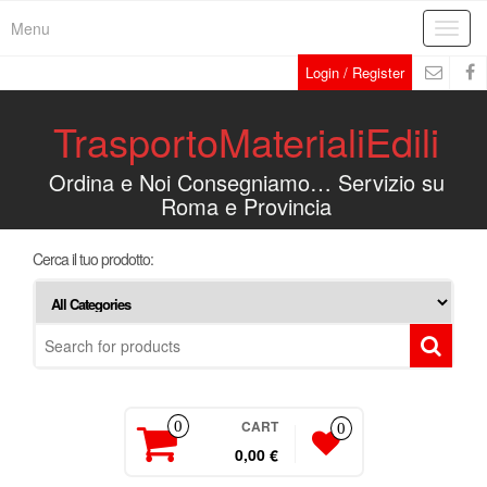
Menu
Toggl
navig
Login / Register
TrasportoMaterialiEdili
Ordina e Noi Consegniamo… Servizio su
Roma e Provincia
Cerca il tuo prodotto:
CART
0
0
0,00 €