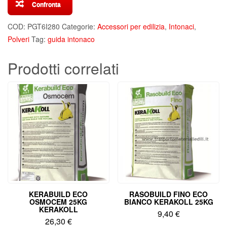
quantità
Confronta
COD:
PGT6I280
Categorie:
Accessori per edilizia
,
Intonaci
,
Polveri
Tag:
guida intonaco
Prodotti correlati
KERABUILD ECO
RASOBUILD FINO ECO
OSMOCEM 25KG
BIANCO KERAKOLL 25KG
KERAKOLL
9,40
€
26,30
€