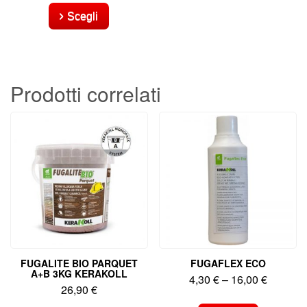
prodotto
Scegli
ha
più
varianti.
Le
opzioni
Prodotti correlati
possono
essere
scelte
nella
pagina
del
prodotto
FUGALITE BIO PARQUET
FUGAFLEX ECO
A+B 3KG KERAKOLL
4,30
€
–
16,00
€
26,90
€
Questo