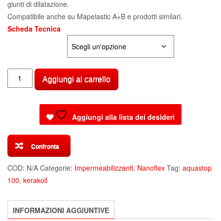
giunti di dilatazione.
Compatibile anche su Mapelastic A+B e prodotti similari.
Scheda Tecnica
CONFEZIONE
AQUASTOP
Aggiungi al carrello
120
PER
NANOFLEX
Aggiungi alla lista dei desideri
KERAKOLL
quantità
Confronta
COD:
N/A
Categorie:
Impermeabilizzanti
,
Nanoflex
Tag:
aquastop
100
,
kerakoll
INFORMAZIONI AGGIUNTIVE