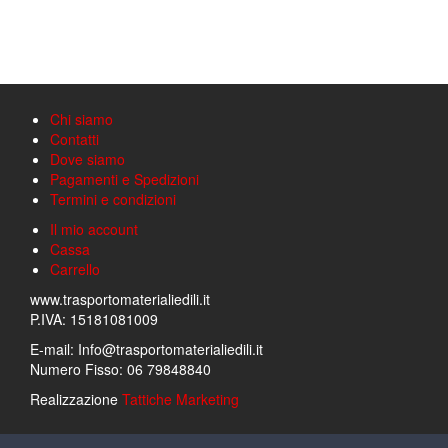
più
varianti.
Le
opzioni
possono
essere
Chi siamo
scelte
Contatti
nella
Dove siamo
pagina
Pagamenti e Spedizioni
del
Termini e condizioni
prodotto
Il mio account
Cassa
Carrello
www.trasportomaterialiedili.it
P.IVA: 15181081009
E-mail: Info@trasportomaterialiedili.it
Numero Fisso: 06 79848840
Realizzazione
Tattiche Marketing