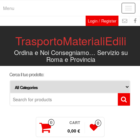
Menu
Toggl
navig
Login / Register
TrasportoMaterialiEdili
Ordina e Noi Consegniamo… Servizio su
Roma e Provincia
Cerca il tuo prodotto:
CART
0
0
0,00 €