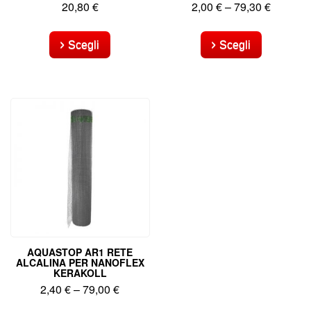
20,80
€
2,00
€
–
79,30
€
Questo
Questo
prodotto
prodotto
Scegli
Scegli
ha
ha
più
più
varianti.
varianti.
Le
Le
opzioni
opzioni
possono
possono
essere
essere
scelte
scelte
nella
nella
pagina
pagina
del
del
prodotto
prodotto
AQUASTOP AR1 RETE
ALCALINA PER NANOFLEX
KERAKOLL
2,40
€
–
79,00
€
Questo