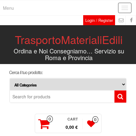
Menu
Toggl
navig
Login / Register
TrasportoMaterialiEdili
Ordina e Noi Consegniamo… Servizio su
Roma e Provincia
Cerca il tuo prodotto:
CART
0
0
0,00 €