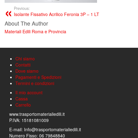
Previous:
Isolante Fissativo Acrilico Feronia 3P – 1 LT
About The Author
Materiali Edili Roma e Provincia
Chi siamo
Contatti
Dove siamo
Pagamenti e Spedizioni
Termini e condizioni
Il mio account
Cassa
Carrello
www.trasportomaterialiedili.it
P.IVA: 15181081009
E-mail: Info@trasportomaterialiedili.it
Numero Fisso: 06 79848840