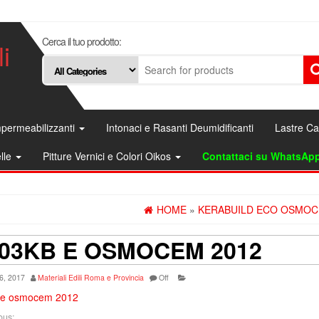
Cerca il tuo prodotto:
i
permeabilizzanti
Intonaci e Rasanti Deumidificanti
Lastre C
elle
Pitture Vernici e Colori Oikos
Contattaci su WhatsAp
HOME
»
KERABUILD ECO OSMOC
103KB E OSMOCEM 2012
6, 2017
Materiali Edili Roma e Provincia
Off
 e osmocem 2012
ous: