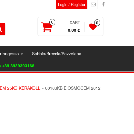
Login / Register
CART
0
0
0,00 €
artongesso
Sabbia/Breccia/Pozzolana
p +39 3939393168
EM 25KG KERAKOLL
» 00103KB E OSMOCEM 2012