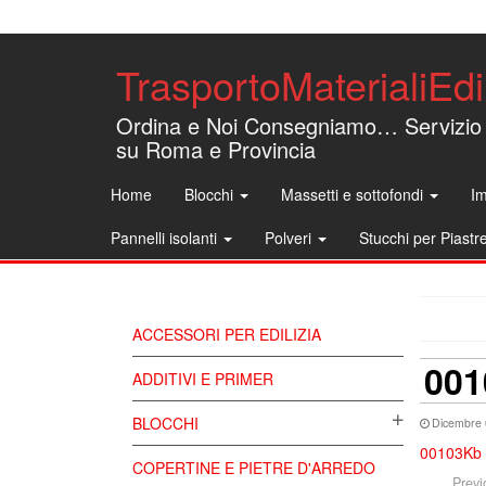
TrasportoMaterialiEdil
Ordina e Noi Consegniamo… Servizio
su Roma e Provincia
Home
Blocchi
Massetti e sottofondi
Im
Pannelli isolanti
Polveri
Stucchi per Piastr
ACCESSORI PER EDILIZIA
00
ADDITIVI E PRIMER
BLOCCHI
Dicembre 
00103Kb
COPERTINE E PIETRE D'ARREDO
Previ